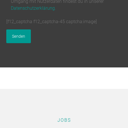
Umgang mit Nutzerdaten findest du in unserer
Datenschutzerklärung.
[f12_captcha f12_captcha-45 captcha:image]
JOBS